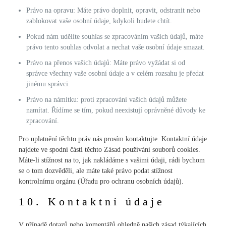
Právo na opravu: Máte právo doplnit, opravit, odstranit nebo
zablokovat vaše osobní údaje, kdykoli budete chtít.
Pokud nám udělíte souhlas se zpracováním vašich údajů, máte
právo tento souhlas odvolat a nechat vaše osobní údaje smazat.
Právo na přenos vašich údajů: Máte právo vyžádat si od
správce všechny vaše osobní údaje a v celém rozsahu je předat
jinému správci.
Právo na námitku: proti zpracování vašich údajů můžete
namítat. Řídíme se tím, pokud neexistují oprávněné důvody ke
zpracování.
Pro uplatnění těchto práv nás prosím kontaktujte. Kontaktní údaje
najdete ve spodní části těchto Zásad používání souborů cookies.
Máte-li stížnost na to, jak nakládáme s vašimi údaji, rádi bychom
se o tom dozvěděli, ale máte také právo podat stížnost
kontrolnímu orgánu (Úřadu pro ochranu osobních údajů).
10. Kontaktní údaje
V případě dotazů nebo komentářů ohledně našich zásad týkajících